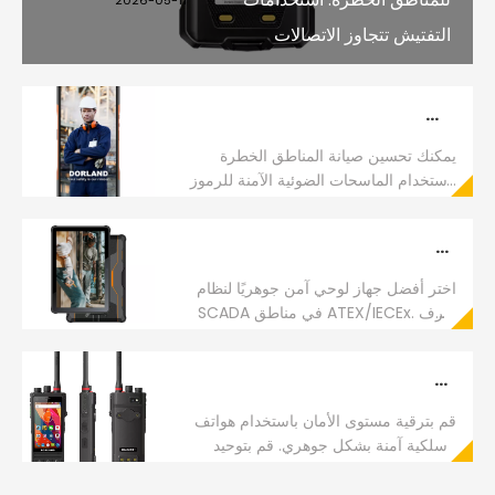
التفتيش تتجاوز الاتصالات
كيف تعمل ماسحات الباركود الآمنة جوهريًا على تحسين سير عمل الصيانة في المناطق الخطرة
يمكنك تحسين صيانة المناطق الخطرة
باستخدام الماسحات الضوئية الآمنة للرموز
الشريطية. ضمان الامتثال لـ ATEX/IECEx
والتخلص من أخطاء إدخال البيانات يدويًا.
استخدام الأجهزة اللوحية الآمنة جوهريًا لمراقبة نظام SCADA في المواقع الصناعية الخطرة
اختر أفضل جهاز لوحي آمن جوهريًا لنظام
SCADA في مناطق ATEX/IECEx. تعرف
على معايير السلامة ونظام التشغيل والأجهزة
للبيئات الخطرة.
هاتف ذكي آمن جوهريًا مزود بنظام اتصال داخلي لاسلكي: متى يكون هذا هو الخيار الأفضل؟
قم بترقية مستوى الأمان باستخدام هواتف
لاسلكية آمنة بشكل جوهري. قم بتوحيد
الأجهزة وضمان الامتثال وتعزيز عائد الاستثمار
في المناطق الصناعية الخطرة.