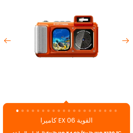
كاميرا EX القوية 06