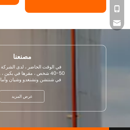
+86-1391065004
tian@dorland.c
مصنعنا
في الوقت الحاضر ، لدى الشركة 
40-50 شخص ، مقرها في بكين ، ولها مكاتب
في شنتشن وتشنغدو وشيان وأما
عرض المزيد