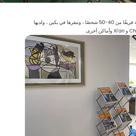
في الوقت الحاضر ، تمتلك الشركة فريقًا من 40-50 شخصًا ، ومقرها في بكين ، ولديها