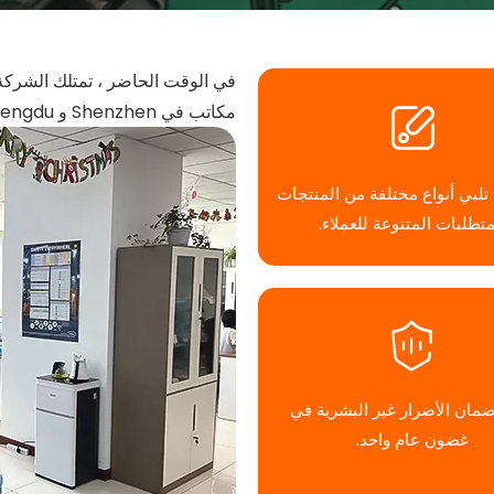
مكاتب في Shenzhen و Chengdu و Xi'an وأماكن أخرى.
تلبي أنواع مختلفة من المنتجات
متطلبات المتنوعة للعملاء.
مان الأضرار غير البشرية في
غضون عام واحد.