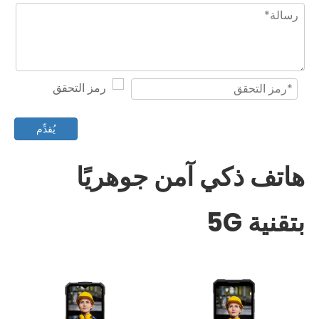
يُقدِّم
هاتف ذكي آمن جوهريًا
بتقنية 5G