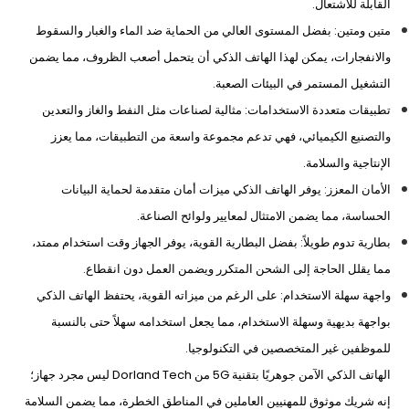
القابلة للاشتعال.
متين ومتين: بفضل المستوى العالي من الحماية ضد الماء والغبار والسقوط
والانفجارات، يمكن لهذا الهاتف الذكي أن يتحمل أصعب الظروف، مما يضمن
التشغيل المستمر في البيئات الصعبة.
تطبيقات متعددة الاستخدامات: مثالية لصناعات مثل النفط والغاز والتعدين
والتصنيع الكيميائي، فهي تدعم مجموعة واسعة من التطبيقات، مما يعزز
الإنتاجية والسلامة.
الأمان المعزز: يوفر الهاتف الذكي ميزات أمان متقدمة لحماية البيانات
الحساسة، مما يضمن الامتثال لمعايير ولوائح الصناعة.
بطارية تدوم طويلاً: بفضل البطارية القوية، يوفر الجهاز وقت استخدام ممتد،
مما يقلل الحاجة إلى الشحن المتكرر ويضمن العمل دون انقطاع.
واجهة سهلة الاستخدام: على الرغم من ميزاته القوية، يحتفظ الهاتف الذكي
بواجهة بديهية وسهلة الاستخدام، مما يجعل استخدامه سهلاً حتى بالنسبة
للموظفين غير المتخصصين في التكنولوجيا.
الهاتف الذكي الآمن جوهريًا بتقنية 5G من Dorland Tech ليس مجرد جهاز؛
إنه شريك موثوق للمهنيين العاملين في المناطق الخطرة، مما يضمن السلامة