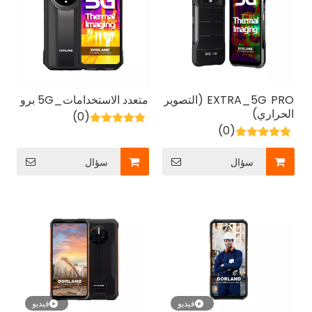
EXTRA_5G PRO (التصوير
متعدد الاستخدامات_5G برو
الحراري)
(0)
(0)
سؤال
سؤال
فيديو
فيديو