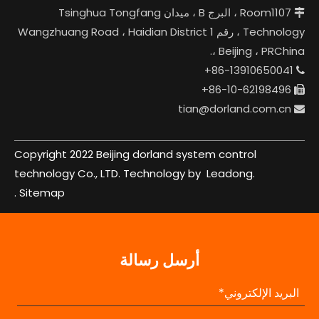
Room1107 ، البرج B ، ميدان Tsinghua Tongfang

Technology ، رقم 1 Wangzhuang Road ، Haidian District
، Beijing ، PRChina.
86-13910650041+

86-10-62198496+

tian@dorland.com.cn

Copyright 2022 Beijing dorland system control
technology Co., LTD. Technology by
Leadong.
.
Sitemap
أرسل رسالة