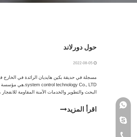
حول دورلاند
2022-08-05
ol technology Co., LTD
البحث والتطوير والخدمات الآمنة المقاومة للانفجار 
المقاومة للانفجار في الصين. وتركز دورلاند منذ فتر
+8613910650041
اقرأ المزيد
+86-178062588
+8613910650041
+861766752456
+86-10-6219849