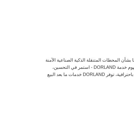
ت Dorland وضماناتها بشأن المحطات المتنقلة الذكية الصناعية الآمنة
والمقاومة للانفجارات. تماشيًا مع مفهوم خدمة DORLAND - استمر في التحسين،
وكسب الثقة من الخدمة، وخلق قيمة باحترافية، توفر DORLAND خدمات ما بعد البيع