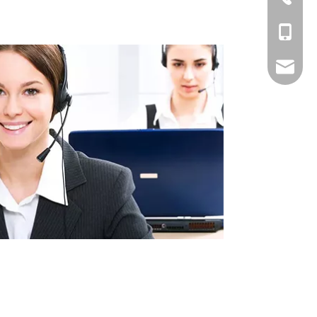
+86-1391065004
tian@dorland.c