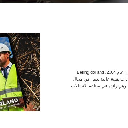
مسجلة في حديقة بكين هايديان الرائدة في الخارج في عام 2004، Beijing dorland
system contr.هي مؤسسة ذات تقنية عالية تعمل في مجال
، وهي رائدة في صناعة الاتصالات
ة طويلة على